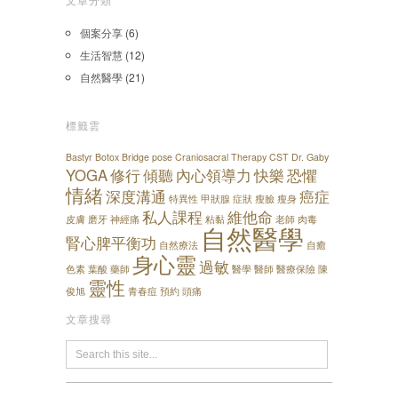
文章分類
個案分享
(6)
生活智慧
(12)
自然醫學
(21)
標籤雲
Bastyr
Botox
Bridge pose
Craniosacral Therapy
CST
Dr. Gaby
YOGA
修行
傾聽
內心領導力
快樂
恐懼
情緒
深度溝通
癌症
特異性
甲狀腺
症狀
瘦臉
瘦身
私人課程
維他命
皮膚
磨牙
神經痛
粘黏
老師
肉毒
自然醫學
腎心脾平衡功
自然療法
自癒
身心靈
過敏
色素
葉酸
藥師
醫學
醫師
醫療保險
陳
靈性
俊旭
青春痘
預約
頭痛
文章搜尋