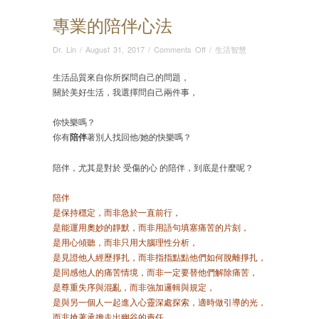
專業的陪伴心法
on
Dr. Lin
/
August 31, 2017
/
Comments Off
/
生活智慧
專
業
生活品質來自你所探問自己的問題，
的
關於美好生活，我選擇問自己兩件事，
陪
伴
你快樂嗎？
心
你有
陪伴
著別人找回他/她的快樂嗎？
法
陪伴，尤其是對於 受傷的心 的陪伴，到底是什麼呢？
陪伴
是保持穩定，而非急於一直前行，
是能運用奧妙的靜默，而非用語句填塞痛苦的片刻，
是用心傾聽，而非只用大腦理性分析，
是見證他人經歷掙扎，而非指指點點他們如何脫離掙扎，
是同感他人的痛苦情境，而非一定要替他們解除痛苦，
是尊重失序與混亂，而非強加邏輯與規定，
是與另一個人一起進入心靈深處探索，適時做引導的光，
而非搶著承擔走出幽谷的責任。