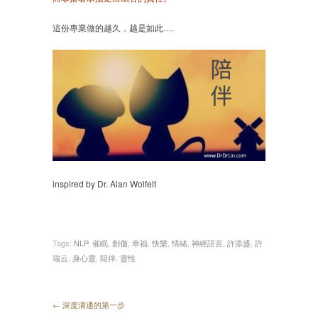
這份專業做的越久，越是如此….
inspired by Dr. Alan Wolfelt
Tags:
NLP
,
催眠
,
創傷
,
幸福
,
快樂
,
情緒
,
神經語言
,
許添盛
,
許
瑞云
,
身心靈
,
陪伴
,
靈性
← 深度溝通的第一步