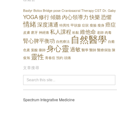
Bastyr
Botox
Bridge pose
Craniosacral Therapy
CST
Dr. Gaby
YOGA
修行
傾聽
內心領導力
快樂
恐懼
情緒
深度溝通
癌症
特異性
甲狀腺
症狀
瘦臉
瘦身
私人課程
維他命
皮膚
磨牙
神經痛
粘黏
老師
肉毒
自然醫學
腎心脾平衡功
自然療法
自癒
身心靈
過敏
色素
葉酸
藥師
醫學
醫師
醫療保險
陳
靈性
俊旭
青春痘
預約
頭痛
文章搜尋
Spectrum Integrative Medicine