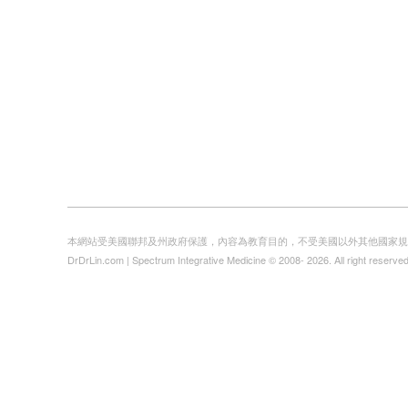
本網站受美國聯邦及州政府保護，內容為教育目的，不受美國以外其他國家規
DrDrLin.com | Spectrum Integrative Medicine © 2008- 2026. All right reserved