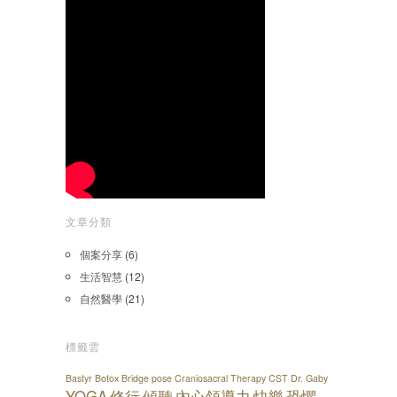
文章分類
個案分享
(6)
生活智慧
(12)
自然醫學
(21)
標籤雲
Bastyr
Botox
Bridge pose
Craniosacral Therapy
CST
Dr. Gaby
YOGA
修行
傾聽
內心領導力
快樂
恐懼