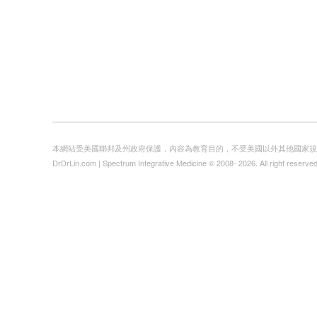
本網站受美國聯邦及州政府保護，內容為教育目的，不受美國以外其他國家規
DrDrLin.com | Spectrum Integrative Medicine © 2008- 2026. All right reserved