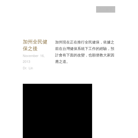
自然醫學
加州全民健
加州現在正在推行全民健保，依據之
保之後
前在台灣健保系統下工作的經驗，預
計會有下面的改變，也順便教大家因
November 16,
應之道。
2013
Dr. Lin