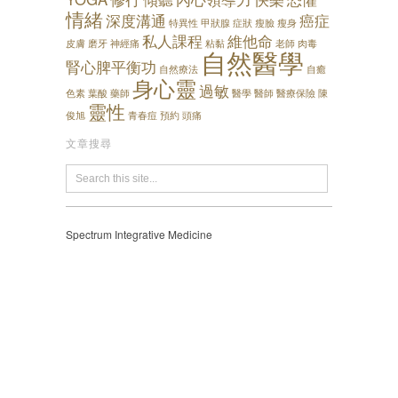
情緒
深度溝通
癌症
特異性
甲狀腺
症狀
瘦臉
瘦身
私人課程
維他命
皮膚
磨牙
神經痛
粘黏
老師
肉毒
自然醫學
腎心脾平衡功
自然療法
自癒
身心靈
過敏
色素
葉酸
藥師
醫學
醫師
醫療保險
陳
靈性
俊旭
青春痘
預約
頭痛
文章搜尋
Spectrum Integrative Medicine