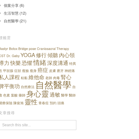
個案分享
(6)
生活智慧
(12)
自然醫學
(21)
標籤雲
Bastyr
Botox
Bridge pose
Craniosacral Therapy
YOGA
修行
傾聽
內心領
CST
Dr. Gaby
情緒
導力
快樂
恐懼
深度溝通
特異
癌症
性
甲狀腺
症狀
瘦臉
瘦身
皮膚
磨牙
神經痛
私人課程
維他命
腎心
粘黏
老師
肉毒
自然醫學
脾平衡功
自然療法
自
身心靈
過敏
癒
色素
葉酸
藥師
醫學
醫師
靈性
醫療保險
陳俊旭
青春痘
預約
頭痛
文章搜尋