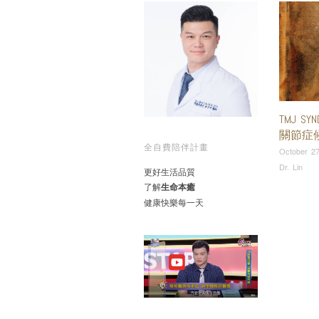
TMJ SY
關節症
全自費陪伴計畫
October 27
Dr. Lin
更好生活品質
了解
生命本癒
健康快樂每一天