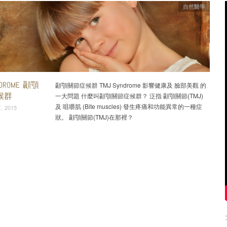
自然醫學
NDROME 顳顎
顳顎關節症候群 TMJ Syndrome 影響健康及 臉部美觀 的
候群
一大問題 什麼叫顳顎關節症候群？ 泛指 顳顎關節(TMJ)
及 咀嚼肌 (Bite muscles) 發生疼痛和功能異常的一種症
, 2015
狀。 顳顎關節(TMJ)在那裡？