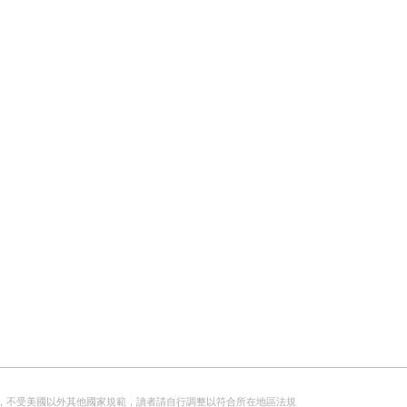
，不受美國以外其他國家規範，讀者請自行調整以符合所在地區法規