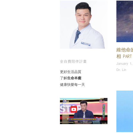
維他命
相 PART
全自費陪伴計畫
January 1,
Dr. Lin
更好生活品質
了解
生命本癒
健康快樂每一天