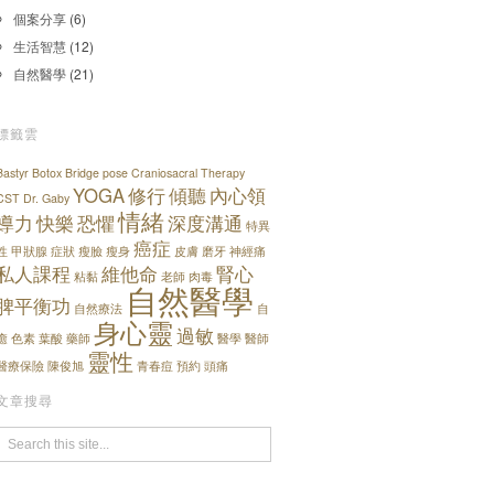
個案分享
(6)
生活智慧
(12)
自然醫學
(21)
標籤雲
Bastyr
Botox
Bridge pose
Craniosacral Therapy
YOGA
修行
傾聽
內心領
CST
Dr. Gaby
情緒
導力
快樂
恐懼
深度溝通
特異
癌症
性
甲狀腺
症狀
瘦臉
瘦身
皮膚
磨牙
神經痛
私人課程
維他命
腎心
粘黏
老師
肉毒
自然醫學
脾平衡功
自然療法
自
身心靈
過敏
癒
色素
葉酸
藥師
醫學
醫師
靈性
醫療保險
陳俊旭
青春痘
預約
頭痛
文章搜尋