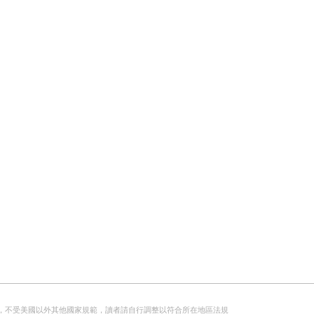
，不受美國以外其他國家規範，讀者請自行調整以符合所在地區法規