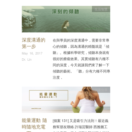
生活智慧
深度溝通的
在與學員的深度溝通中，需要非常專
第一步
心的傾聽，因為溝通的精髓就是「傾
聽」。根據科學研究，傾聽本身就有
May 16, 2017
很好的療瘉效果。其實傾聽有六種不
Dr. Lin
同的深度，今天就讓我們來了解一下
傾聽的藝術。 「聽」分有六種不同專
注度，
個案分享
能量運動 隨
[個案 131] 又是吸引力法則！最近義
時隨地充電
務幫朋友聯絡 許瑞芸醫師 西雅圖工