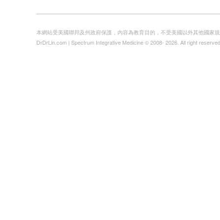
本網站受美國聯邦及州政府保護，內容為教育目的，不受美國以外其他國家規
DrDrLin.com | Spectrum Integrative Medicine © 2008- 2026. All right reserved