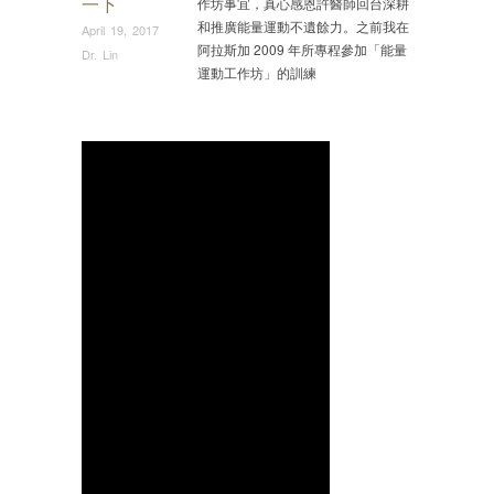
一下
作坊事宜，真心感恩許醫師回台深耕
和推廣能量運動不遺餘力。之前我在
April 19, 2017
阿拉斯加 2009 年所專程參加「能量
Dr. Lin
運動工作坊」的訓練