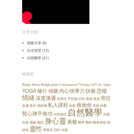
文章分類
個案分享
(6)
生活智慧
(12)
自然醫學
(21)
標籤雲
Bastyr
Botox
Bridge pose
Craniosacral Therapy
CST
Dr. Gaby
YOGA
修行
傾聽
內心領導力
快樂
恐懼
情緒
深度溝通
癌症
特異性
甲狀腺
症狀
瘦臉
瘦身
私人課程
維他命
皮膚
磨牙
神經痛
粘黏
老師
肉毒
自然醫學
腎心脾平衡功
自然療法
自癒
身心靈
過敏
色素
葉酸
藥師
醫學
醫師
醫療保險
陳
靈性
俊旭
青春痘
預約
頭痛