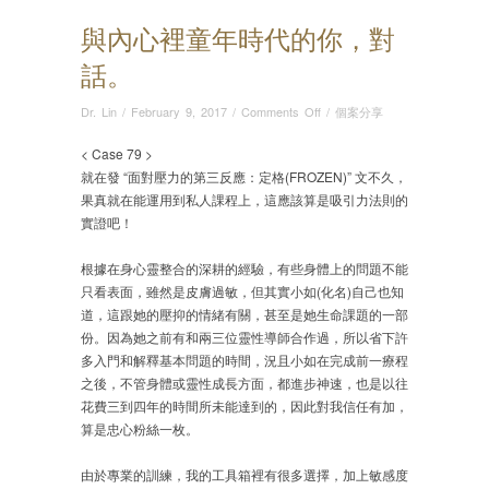
與內心裡童年時代的你，對
話。
on
Dr. Lin
/
February 9, 2017
/
Comments Off
/
個案分享
與
內
< Case 79 >
心
就在發 “面對壓力的第三反應：定格(FROZEN)” 文不久，
裡
果真就在能運用到私人課程上，這應該算是吸引力法則的
童
實證吧！
年
時
根據在身心靈整合的深耕的經驗，有些身體上的問題不能
代
只看表面，雖然是皮膚過敏，但其實小如(化名)自己也知
的
道，這跟她的
壓抑的情緒有關，甚至是她生命課題的一部
你，
份。因為她之前有和兩三位靈性導師合作過，所以省下許
對
多入門和解釋基本問題的時間，況且小如在完成前一療程
話。
之後，不管身體或靈性成長方面，都進步神速，也是以往
花費三到四年的時間所未能達到的，因此對我信任有加，
算是忠心粉絲一枚。
由於專業的訓練，我的工具箱裡有很多選擇，加上敏感度