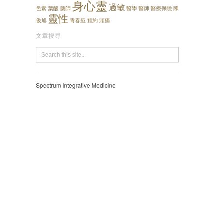
身心靈
過敏
色素
葉酸
藥師
醫學
醫師
醫療保險
陳
靈性
俊旭
青春痘
預約
頭痛
文章搜尋
Spectrum Integrative Medicine