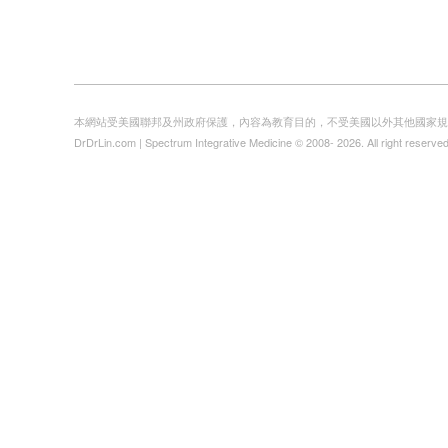
本網站受美國聯邦及州政府保護，內容為教育目的，不受美國以外其他國家規
DrDrLin.com | Spectrum Integrative Medicine © 2008- 2026. All right reserved