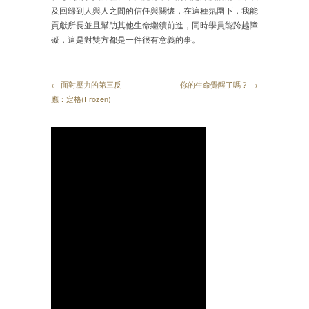
及回歸到人與人之間的信任與關懷，在這種氛圍下，我能
貢獻所長並且幫助其他生命繼續前進，同時學員能跨越障
礙，這是對雙方都是一件很有意義的事。
← 面對壓力的第三反
你的生命覺醒了嗎？ →
應：定格(Frozen)