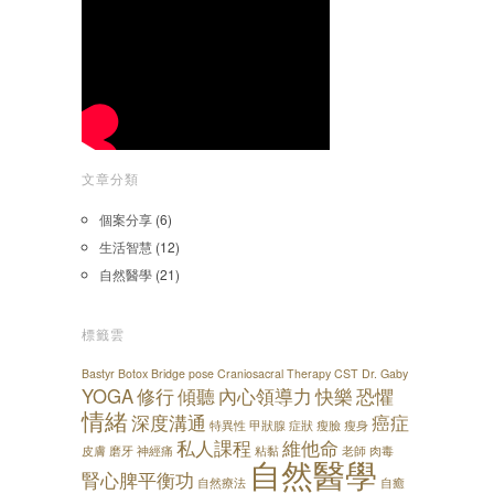
文章分類
個案分享
(6)
生活智慧
(12)
自然醫學
(21)
標籤雲
Bastyr
Botox
Bridge pose
Craniosacral Therapy
CST
Dr. Gaby
YOGA
修行
傾聽
內心領導力
快樂
恐懼
情緒
深度溝通
癌症
特異性
甲狀腺
症狀
瘦臉
瘦身
私人課程
維他命
皮膚
磨牙
神經痛
粘黏
老師
肉毒
自然醫學
腎心脾平衡功
自然療法
自癒