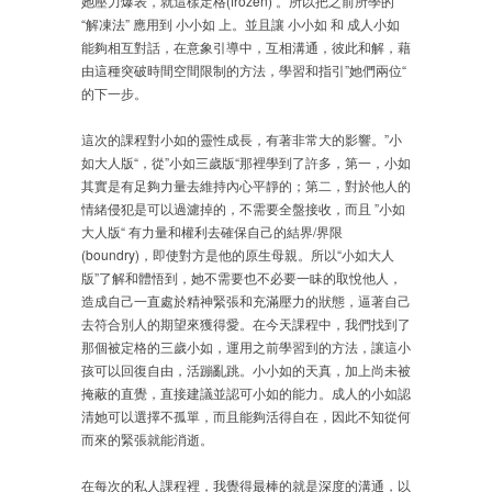
她壓力爆表，就這樣定格(frozen) 。所以把之前所學的
“解凍法” 應用到 小小如 上。並且讓 小小如 和 成人小如
能夠相互對話，在意象引導中，互相溝通，彼此和解，藉
由這種突破時間空間限制的方法，學習和指引”她們兩位“
的下一步。
這次的課程對小如的靈性成長，有著非常大的影響。”小
如大人版“，從”小如三歲版“那裡學到了許多，第一，小如
其實是有足夠力量去維持內心平靜的；第二，對於他人的
情緒侵犯是可以過濾掉的，不需要全盤接收，而且 ”小如
大人版“ 有力量和權利去確保自己的結界/界限
(boundry)，即使對方是他的原生母親。所以“小如大人
版”了解和體悟到，她不需要也不必要一眛的取悅他人，
造成自己一直處於精神緊張和充滿壓力的狀態，逼著自己
去符合別人的期望來獲得愛。在今天課程中，我們找到了
那個被定格的三歲小如，運用之前學習到的方法，讓這小
孩可以回復自由，活蹦亂跳。小小如的天真，加上尚未被
掩蔽的直覺，直接建議並認可小如的能力。成人的小如認
清她可以選擇不孤單，而且能夠活得自在，因此不知從何
而來的緊張就能消逝。
在每次的私人課程裡，我覺得最棒的就是深度的溝通，以